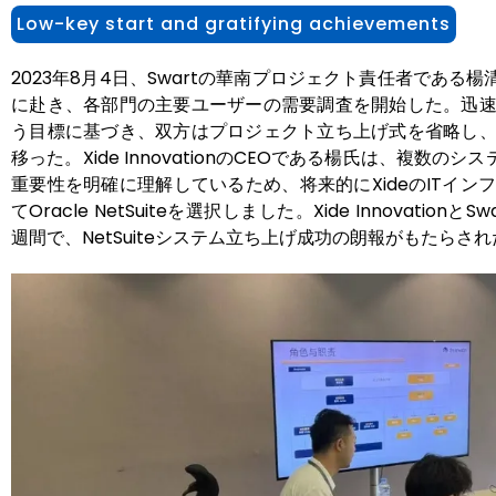
Low-key start and gratifying achievements
2023年8月4日、Swartの華南プロジェクト責任者である
に赴き、各部門の主要ユーザーの需要調査を開始した。迅
う目標に基づき、双方はプロジェクト立ち上げ式を省略し
移った。Xide InnovationのCEOである楊氏は、複数
重要性を明確に理解しているため、将来的にXideのITイ
てOracle NetSuiteを選択しました。
Xide Innovation
週間で、NetSuiteシステム立ち上げ成功の朗報がもたらされ