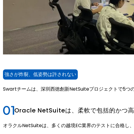
強さが炸裂、低姿勢は許されない
Swartチームは、深圳西徳創新NetSuiteプロジェクトで
Oracle NetSuiteは、柔軟で包括的か
オラクルNetSuiteは、多くの越境EC業界のテストに合