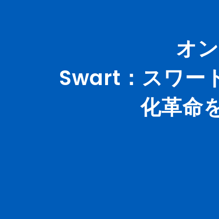
オン
Swart：スワ
化革命