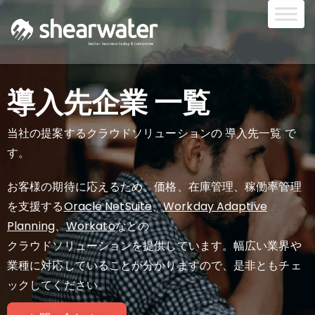
導入先企業 一覧
当社の提案するクラウドソリューションの 導入先一覧 で
す。
お客様の期待に応えるため、価格、在庫管理、稼働率管理
を支援する
Oracle NetSuite
、
Workday Adaptive
Planning
、
Workato
などの
クラウドソリューションを提供しています。幅広い業界や
業種に対応していることが分かりますので、是非ともチェ
ックしてください。