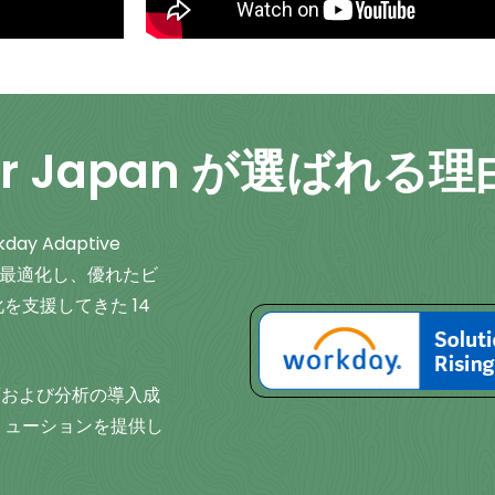
ter Japan が選ばれる理
y Adaptive
定を最適化し、優れたビ
支援してきた 14
画および分析の導入成
リューションを提供し