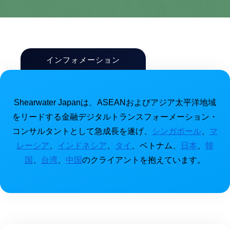
インフォメーション
Shearwater Japanは、ASEANおよびアジア太平洋地域
をリードする金融デジタルトランスフォーメーション・
コンサルタントとして急成長を遂げ、
シンガポール
、
マ
レーシア
、
インドネシア
、
タイ
、ベトナム、
日本
、
韓
国
、
台湾
、
中国
のクライアントを抱えています。