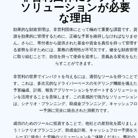
ソリューションが必要
な理由
効果的な財政管理は、非営利団体にとって極めて重要な課題です。資
源を効果的に管理するために、正確な予算を維持しなければなりませ
ん。さらに、寄付者から提供された基金や資金を責任を持って管理す
る姿勢を示すためには、業務の透明性が不可欠です。健全な財政管理
に取り組むことで、自信を持って使命を追求し、意義ある変化をもた
らすことができます。
非営利の世界でインパクトを与えるには、適切なツールを持つことで
す。これは、多次元的なドライバーベースのモデリング機能を備えた
予算編成、計画、報告アプリケーションをサポートするソリューショ
ンを活用することを意味します。この直感的で強力なソリューション
は、シナリオ・プランニング、助成金プランニング、キャッシュフロ
ー予測に完全に統合された洞察力です。
成功のためのツールに投資することで、他社との差別化を図りましょ
う！シナリオプランニング、助成金計画、キャッシュフロー予測をス
ムーズに統合した究極のソリューションをご体験ください。弊社の