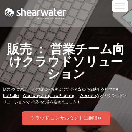
販売 ： 営業チーム向
けクラウドソリュー
ション
販売 や 営業チームの強化をお考えですか？当社の提供する
Oracle
NetSuite
、
Workday Adaptive Planning
、
Workato
などの
クラウドソ
リューションで 状況の改善を進めましょう！
クラウド コンサルタントに相談