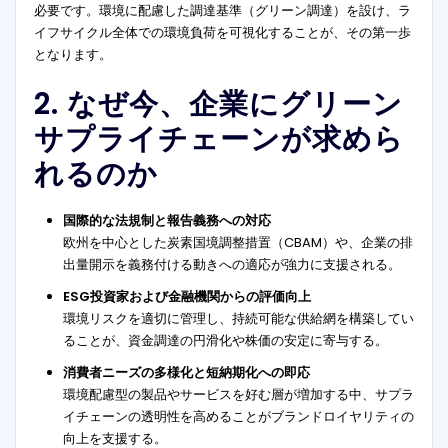
必要です。環境に配慮した調達基準（グリーン調達）を設け、ラ
イフサイクル全体での環境負荷を可視化することが、その第一歩
となります。
2. なぜ今、企業にグリーン
サプライチェーンが求めら
れるのか
国際的な法規制と報告義務への対応
欧州を中心とした炭素国境調整措置（CBAM）や、企業の排
出量開示を義務付ける動きへの適応が強力に支援される。
ESG投資家および金融機関からの評価向上
環境リスクを適切に管理し、持続可能な供給網を構築してい
ることが、資金調達の円滑化や株価の安定に寄与する。
消費者ニーズの多様化と短納期化への即応
環境配慮型の製品やサービスを好む層が増加する中、サプラ
イチェーンの透明性を高めることがブランドロイヤリティの
向上を支援する。