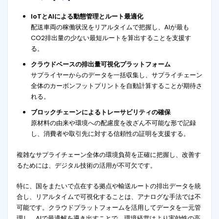
IoTとAIによる動態管理とルート最適化
配送車両の稼働状況をリアルタイムで把握し、AIが最も
CO2排出量の少ない最短ルートを算出することを支援す
る。
クラウドベースの排出量可視化プラットフォーム
サプライヤーからのデータを一括収集し、サプライチェーン
全体のカーボンフットプリントを自動計算することが期待さ
れる。
ブロックチェーンによるトレーサビリティの確保
原材料の由来や環境への配慮度を改ざん不可能な形で記録
し、消費者や取引先に対する信頼性の証明を支援する。
複雑なサプライチェーン全体の環境負荷を正確に把握し、改善す
るためには、デジタル技術の活用が不可欠です。
特に、国をまたいで点在する拠点や輸送ルートの排出データを統
合し、リアルタイムで可視化することは、アナログな手法では不
可能です。クラウドプラットフォームを活用してデータを一元管
理し、AIで最適解を導き出すことで、環境経営はより実効性の高