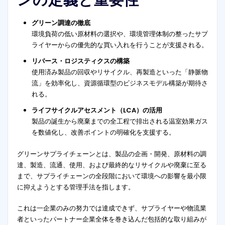
グリーン調達の徹底
環境負荷の低い原材料の選択や、環境管理体制の整ったサプ
ライヤーからの優先的な買い入れを行うことが支援される。
リバース・ロジスティクスの構築
使用済み製品の回収やリサイクル、再製造といった「静脈物
流」を効率化し、資源循環型のビジネスモデル構築が期待さ
れる。
ライフサイクルアセスメント（LCA）の活用
製品の誕生から廃棄までの全工程で排出される温室効果ガス
を数値化し、改善ポイントの明確化を支援する。
グリーンサプライチェーンとは、製品の企画・開発、原材料の調
達、製造、流通、使用、および最終的なリサイクルや廃棄に至る
まで、サプライチェーンの全段階において環境への影響を最小限
に抑えようとする管理手法を指します。
これは一企業のみの努力では達成できず、サプライヤーや物流業
者といったパートナー企業全体を巻き込んだ包括的な取り組みが