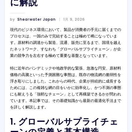
に解説
by
Shearwater Japan
1月 9, 2026
現代のビジネス環境において、製品が消費者の手元に届くまでの
プロセスは、一国のみで完結することは極めて稀になっていま
す。原材料の調達から製造、流通、販売に至るまで、国境を越え
たネットワーク、すなわち「グローバルサプライチェーン」が企
業の競争力を左右する極めて重要な基盤となっています。
特に近年のパンデミックや地政学的な緊張、急激な円安、原材料
価格の高騰といった予測困難な事態は、既存の物流網の脆弱性を
浮き彫りにしました。これからの時代、企業が持続的に成長する
ためには、この複雑な網の目をいかに効率化し、かつ不測の事態
にも耐えうる「強靭なチェーン」として再構築できるかが問われ
ています。本記事では、その基礎知識から最新の最適化手法まで
を詳しく解説します。
1. グローバルサプライチェ
ーンの定義と基本構造