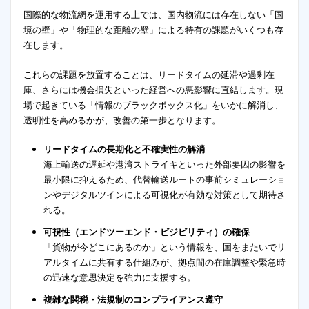
国際的な物流網を運用する上では、国内物流には存在しない「国
境の壁」や「物理的な距離の壁」による特有の課題がいくつも存
在します。
これらの課題を放置することは、リードタイムの延滞や過剰在
庫、さらには機会損失といった経営への悪影響に直結します。現
場で起きている「情報のブラックボックス化」をいかに解消し、
透明性を高めるかが、改善の第一歩となります。
リードタイムの長期化と不確実性の解消
海上輸送の遅延や港湾ストライキといった外部要因の影響を
最小限に抑えるため、代替輸送ルートの事前シミュレーショ
ンやデジタルツインによる可視化が有効な対策として期待さ
れる。
可視性（エンドツーエンド・ビジビリティ）の確保
「貨物が今どこにあるのか」という情報を、国をまたいでリ
アルタイムに共有する仕組みが、拠点間の在庫調整や緊急時
の迅速な意思決定を強力に支援する。
複雑な関税・法規制のコンプライアンス遵守