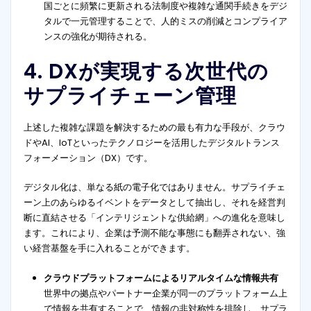
国ごとに頻繁に更新される法制度や複雑な通関手続きをデジ
タルで一元管理することで、人的ミスの削減とコンプライア
ンスの強化が期待される。
4. DXが実現する次世代の
サプライチェーン管理
上述した複雑な課題を解決するための最も有力な手段が、クラウ
ドやAI、IoTといったテクノロジーを活用したデジタルトランス
フォーメーション（DX）です。
デジタル化は、単なる紙の電子化ではありません。サプライチェ
ーン上のあらゆるイベントをデータとして抽出し、それを経営判
断に直結させる「インテリジェントな供給網」への進化を意味し
ます。これにより、企業は予測不能な事態にも翻弄されない、強
い経営基盤を手に入れることができます。
クラウドプラットフォームによるリアルタイムな情報共有
世界中の拠点やパートナー企業が同一のプラットフォーム上
で情報を共有することで、情報の非対称性を排除し、サプラ