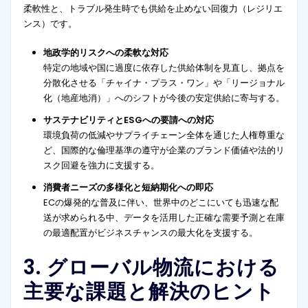
柔軟性と、トラブル発生時でも供給を止めない回復力（レジリエ
ンス）です。
地政学的リスクへの柔軟な対応
特定の地域や国に過度に依存した供給体制を見直し、拠点を
分散化させる「チャイナ・プラス・ワン」や「リージョナル
化（地産地消）」へのシフトが今後の安定供給に寄与する。
サステナビリティとESGへの要請への対応
環境負荷の低減やサプライチェーン全体を通じた人権尊重な
ど、国際的な倫理基準の遵守が企業のブランド価値や法的リ
スク回避を強力に支援する。
消費者ニーズの多様化と短納期化への即応
ECの爆発的な普及に伴い、世界中のどこにいても迅速な配
送が求められる中、データを活用した正確な需要予測と在庫
の最適配置がビジネスチャンスの最大化を支援する。
3. グローバル物流における
主要な課題と解決のヒント