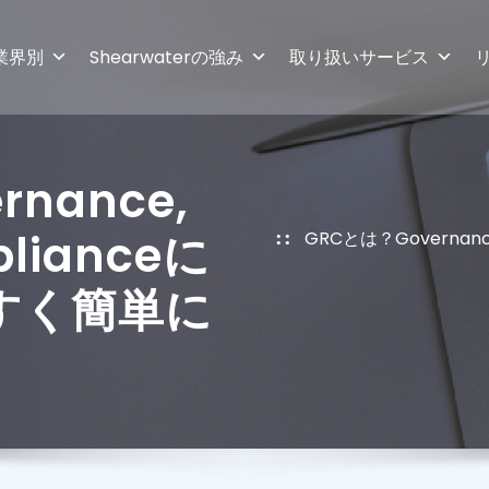
業界別
Shearwaterの強み
取り扱いサービス
nance,
plianceに
GRCとは？Governanc
すく簡単に