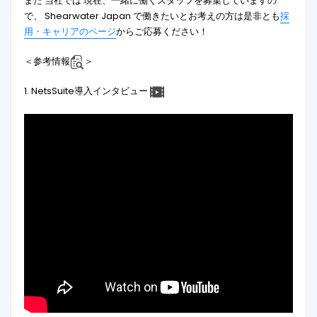
また 当社では 現在、一緒に働くスタッフを募集していますの
で、 Shearwater Japan で働きたいとお考えの方は是非とも
採
用・キャリアのページ
からご応募ください！
＜参考情報
＞
1. NetsSuite導入インタビュー