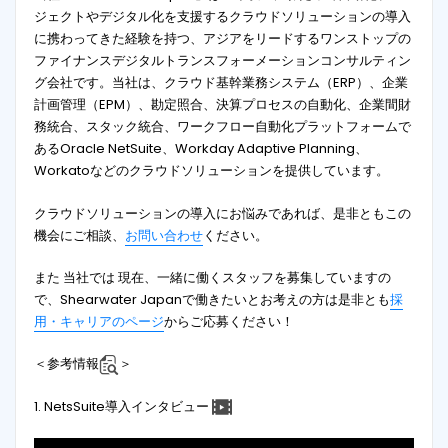
ジェクトやデジタル化を支援するクラウドソリューションの導入
に携わってきた経験を持つ、アジアをリードするワンストップの
ファイナンスデジタルトランスフォーメーションコンサルティン
グ会社です。当社は、クラウド基幹業務システム（ERP）、企業
計画管理（EPM）、勘定照合、決算プロセスの自動化、企業間財
務統合、スタック統合、ワークフロー自動化プラットフォームで
あるOracle NetSuite、Workday Adaptive Planning、
Workatoなどのクラウドソリューションを提供しています。
クラウドソリューションの導入にお悩みであれば、是非ともこの
機会にご相談、
お問い合わせ
ください。
また 当社では 現在、一緒に働くスタッフを募集していますの
で、Shearwater Japanで働きたいとお考えの方は是非とも
採
用・キャリアのページ
からご応募ください！
＜参考情報
＞
1. NetsSuite導入インタビュー