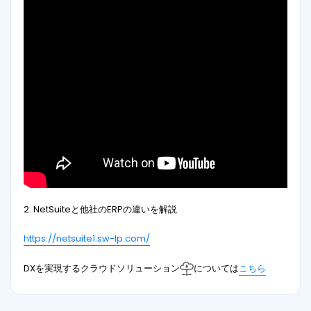
2. NetSuiteと他社のERPの違いを解説
https://netsuite1.sw-lp.com/
DXを実現するクラウドソリューション
については
こちら