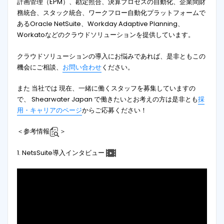
計画管理（EPM）、勘定照合、決算プロセスの自動化、企業間財
務統合、スタック統合、ワークフロー自動化プラットフォームで
あるOracle NetSuite、Workday Adaptive Planning、
Workatoなどのクラウドソリューションを提供しています。
クラウドソリューションの導入にお悩みであれば、是非ともこの
機会にご相談、
お問い合わせ
ください。
また 当社では 現在、一緒に働くスタッフを募集していますの
で、 Shearwater Japan で働きたいとお考えの方は是非とも
採
用・キャリアのページ
からご応募ください！
＜参考情報
＞
1. NetsSuite導入インタビュー