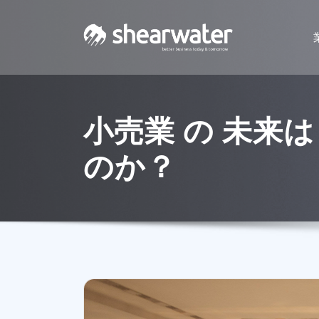
小売業 の 未来
のか？