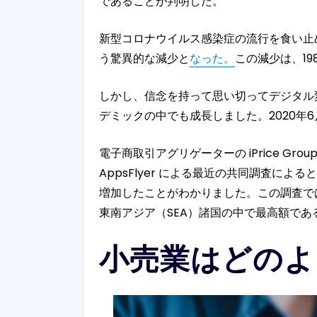
であることが判明した。
新型コロナウイルス感染症の流行を食い止め
う驚異的な減少と
なった。
この減少は、1
しかし、信念を持って思い切ってデジタル
デミックの中でも成長しました。2020年
電子商取引アグリゲーターの iPrice G
AppsFlyer による最近の共同調査によ
増加したことがわかりました。この調査では
東南アジア（SEA）諸国の中で最高額であ
小売業はどのよ