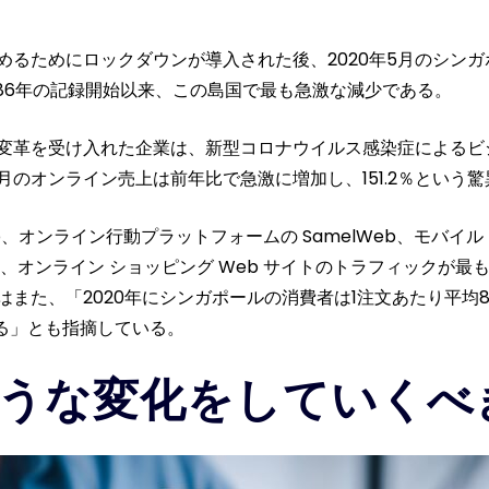
るためにロックダウンが導入された後、2020年5月のシンガポ
986年の記録開始以来、この島国で最も急激な減少である。
変革を受け入れた企業は、新型コロナウイルス感染症によるビ
6月のオンライン売上は前年比で急激に増加し、151.2％という
roup、オンライン行動プラットフォームの SamelWeb、モバ
ると、オンライン ショッピング Web サイトのトラフィックが最
また、「2020年にシンガポールの消費者は1注文あたり平均8
る」とも指摘している。
うな変化をしていくべ