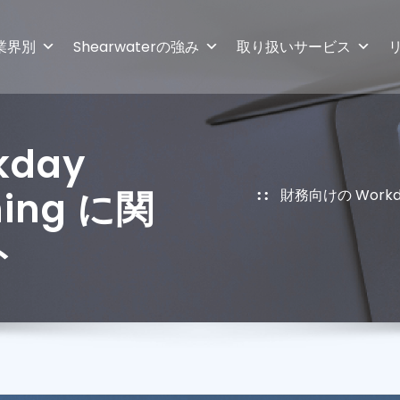
業界別
Shearwaterの強み
取り扱いサービス
day
ning に関
財務向けの Workda
ト