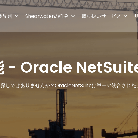
業界別
Shearwaterの強み
取り扱いサービス
racle NetSuit
しではありませんか？OracleNetSuiteは単一の統合さ