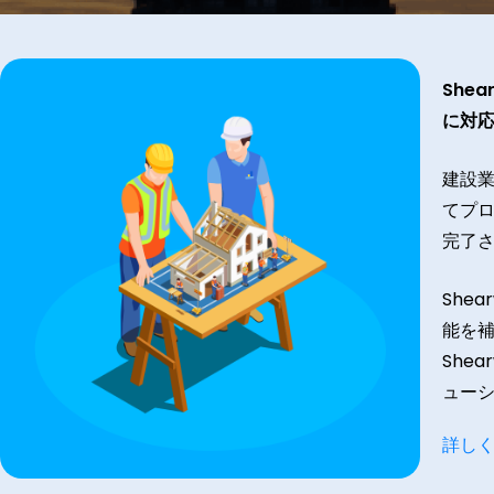
She
に対
建設
てプ
完了
She
能を
She
ュー
詳し