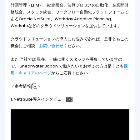
計画管理（EPM）、勘定照合、決算プロセスの自動化、企業間財
務統合、スタック統合、ワークフロー自動化プラットフォームで
あるOracle NetSuite、Workday Adaptive Planning、
Workatoなどのクラウドソリューションを提供しています。
クラウドソリューションの導入にお悩みであれば、是非ともこの
機会にご相談、
お問い合わせ
ください。
また 当社では 現在、一緒に働くスタッフを募集していますの
で、 Shearwater Japan で働きたいとお考えの方は是非とも
採
用・キャリアのページ
からご応募ください！
＜参考情報
＞
1. NetsSuite導入インタビュー