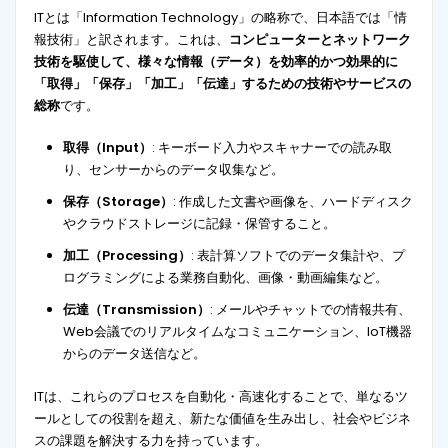
ITとは「Information Technology」の略称で、日本語では「情
報技術」と訳されます。これは、
コンピューターとネットワーク
技術を駆使して、様々な情報（データ）を効率的かつ効果的に
「取得」「保存」「加工」「伝達」するための技術やサービスの
総称
です。
取得（Input）
: キーボード入力やスキャナーでの読み取
り、センサーからのデータ収集など。
保存（Storage）
: 作成した文書や画像を、ハードディスク
やクラウドストレージに記録・保管すること。
加工（Processing）
: 表計算ソフトでのデータ集計や、プ
ログラミングによる業務自動化、画像・動画編集など。
伝達（Transmission）
: メールやチャットでの情報共有、
Web会議でのリアルタイムなコミュニケーション、IoT機器
からのデータ送信など。
ITは、これらのプロセスを自動化・高速化することで、単なるツ
ールとしての役割を超え、新たな価値を生み出し、社会やビジネ
スの課題を解決する力を持っています。