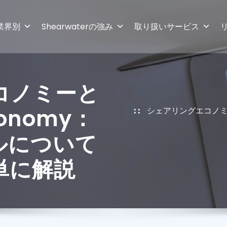
業界別
Shearwaterの強み
取り扱いサービス
コノミーと
conomy：
シェアリングエコノミー
ルについて
単に解説