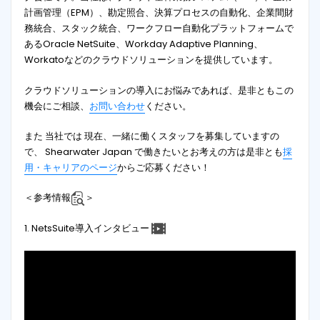
計画管理（EPM）、勘定照合、決算プロセスの自動化、企業間財
務統合、スタック統合、ワークフロー自動化プラットフォームで
あるOracle NetSuite、Workday Adaptive Planning、
Workatoなどのクラウドソリューションを提供しています。
クラウドソリューションの導入にお悩みであれば、是非ともこの
機会にご相談、
お問い合わせ
ください。
また 当社では 現在、一緒に働くスタッフを募集していますの
で、 Shearwater Japan で働きたいとお考えの方は是非とも
採
用・キャリアのページ
からご応募ください！
＜参考情報
＞
1. NetsSuite導入インタビュー