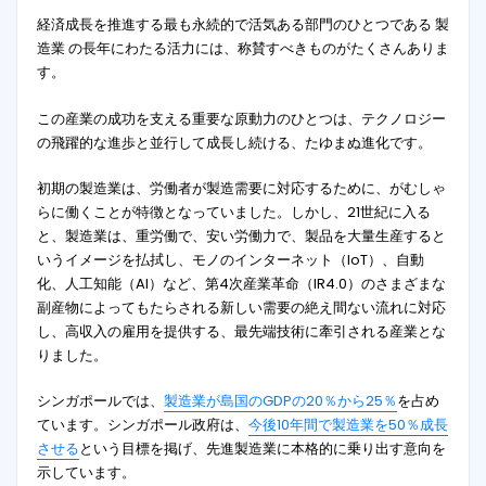
経済成長を推進する最も永続的で活気ある部門のひとつである 製
造業 の長年にわたる活力には、称賛すべきものがたくさんありま
す。
この産業の成功を支える重要な原動力のひとつは、テクノロジー
の飛躍的な進歩と並行して成長し続ける、たゆまぬ進化です。
初期の製造業は、労働者が製造需要に対応するために、がむしゃ
らに働くことが特徴となっていました。しかし、21世紀に入る
と、製造業は、重労働で、安い労働力で、製品を大量生産すると
いうイメージを払拭し、モノのインターネット（IoT）、自動
化、人工知能（AI）など、第4次産業革命（IR4.0）のさまざまな
副産物によってもたらされる新しい需要の絶え間ない流れに対応
し、高収入の雇用を提供する、最先端技術に牽引される産業とな
りました。
シンガポールでは、
製造業が島国のGDPの20％から25％
を占め
ています。シンガポール政府は、
今後10年間で製造業を50％成長
させる
という目標を掲げ、先進製造業に本格的に乗り出す意向を
示しています。