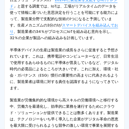
ド
」と題する調査では、IoTは、工場がリアルタイムのデータを
使って情報に基づいた意思決定を行うことを可能にする能力によ
って、製造業分野で支配的な技術の1つになると予測していま
す。生産メカニズムの3分の1が
スマートデバイスを組み込んでお
り
、製造業者の34％がプロセスにIoTを組み込む意向を示し、
32％の企業が製品への組み込みを計画しています。
半導体デバイスの生産は製造業の成長をさらに促進すると予想さ
れています。これは、携帯電話やコンピューターなど、日常生活
で使用するあらゆるものに半導体が普及しているなど、デジタル
時代の必需品によるところが大きいです。これに加え、環境・社
会・ガバナンス（ESG）慣行の重要性の高まりに代表されるよう
に、製造業者は環境に対する責任を認識するようになってきてい
ます。
製造業が労働集約的な環境から高スキルの労働環境へと移行する
中、労働力を最適化し、効率的に業務を遂行するためにクラウ
ド・ソリューションが提供できることは数多くあります。製造業
は、テクノロジーをいち早く導入した企業がデジタル革命の恩恵
を最大限に受けられるような競争の激しい環境で事業を展開する