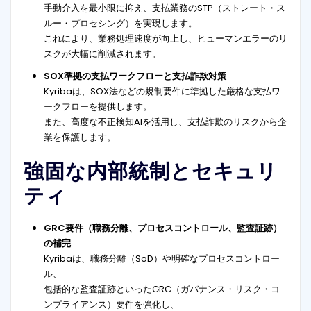
手動介入を最小限に抑え、支払業務のSTP（ストレート・ス
ルー・プロセシング）を実現します。
これにより、業務処理速度が向上し、ヒューマンエラーのリ
スクが大幅に削減されます。
SOX準拠の支払ワークフローと支払詐欺対策
Kyribaは、SOX法などの規制要件に準拠した厳格な支払ワ
ークフローを提供します。
また、高度な不正検知AIを活用し、支払詐欺のリスクから企
業を保護します。
強固な内部統制とセキュリ
ティ
GRC要件（職務分離、プロセスコントロール、監査証跡）
の補完
Kyribaは、職務分離（SoD）や明確なプロセスコントロー
ル、
包括的な監査証跡といったGRC（ガバナンス・リスク・コ
ンプライアンス）要件を強化し、