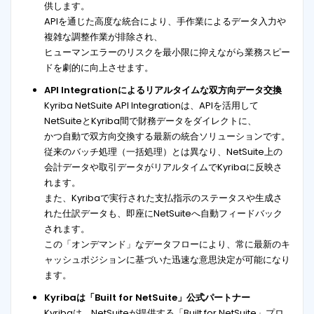
供します。
APIを通じた高度な統合により、手作業によるデータ入力や
複雑な調整作業が排除され、
ヒューマンエラーのリスクを最小限に抑えながら業務スピー
ドを劇的に向上させます。
API Integrationによるリアルタイムな双方向データ交換
Kyriba NetSuite API Integrationは、APIを活用して
NetSuiteとKyriba間で財務データをダイレクトに、
かつ自動で双方向交換する最新の統合ソリューションです。
従来のバッチ処理（一括処理）とは異なり、NetSuite上の
会計データや取引データがリアルタイムでKyribaに反映さ
れます。
また、Kyribaで実行された支払指示のステータスや生成さ
れた仕訳データも、即座にNetSuiteへ自動フィードバック
されます。
この「オンデマンド」なデータフローにより、常に最新のキ
ャッシュポジションに基づいた迅速な意思決定が可能になり
ます。
Kyribaは「Built for NetSuite」公式パートナー
Kyribaは、NetSuiteが提供する「Built for NetSuite」プロ