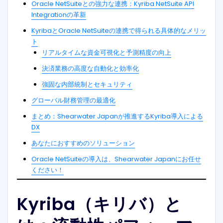
Oracle NetSuiteとの強力な連携：Kyriba NetSuite API
Integrationの革新
KyribaとOracle NetSuiteの連携で得られる具体的なメリッ
ト
リアルタイムな資金可視化と予測精度の向上
決済業務の高度な自動化と効率化
強固な内部統制とセキュリティ
グローバル財務管理の最適化
まとめ：Shearwater Japanが推進するKyriba導入による
DX
あなたにおすすめのソリューション
Oracle NetSuiteの導入は、Shearwater Japanにお任せ
ください！
Kyriba（キリバ）と