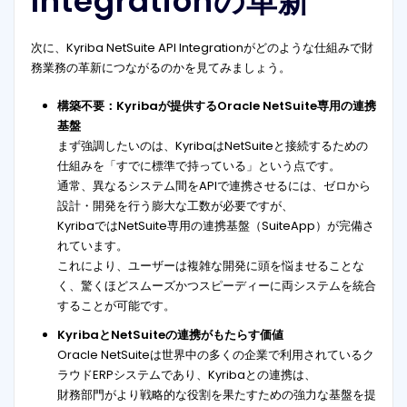
Integrationの革新
次に、Kyriba NetSuite API Integrationがどのような仕組みで財
務業務の革新につながるのかを見てみましょう。
構築不要：Kyribaが提供するOracle NetSuite専用の連携
基盤
まず強調したいのは、KyribaはNetSuiteと接続するための
仕組みを「すでに標準で持っている」という点です。
通常、異なるシステム間をAPIで連携させるには、ゼロから
設計・開発を行う膨大な工数が必要ですが、
KyribaではNetSuite専用の連携基盤（SuiteApp）が完備さ
れています。
これにより、ユーザーは複雑な開発に頭を悩ませることな
く、驚くほどスムーズかつスピーディーに両システムを統合
することが可能です。
KyribaとNetSuiteの連携がもたらす価値
Oracle NetSuiteは世界中の多くの企業で利用されているク
ラウドERPシステムであり、Kyribaとの連携は、
財務部門がより戦略的な役割を果たすための強力な基盤を提