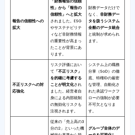
「財務報告の信頼
性」から「報告の
財務データだけで
信頼性」へと拡大
なく、
非財務デー
報告の信頼性への
されました。ESG
タを扱うシステム
拡大
やサステナビリテ
全般のデータ統合
ィなど非財務情報
と統制が求められ
の重要性が高まっ
ます。
たことが背景にあ
ります。
リスク評価におい
システム上の職務
て
「不正リスク」
分掌（SoD）の徹
を的確に考慮する
底、特権IDの厳密
不正リスクへの対
ことが明文化
され
な管理、自動化さ
応強化
ました。経営者自
れた承認ワークフ
身による内部統制
ローの強制が必要
の無効化リスクも
不可欠となりま
注視されます。
す。
従来の「売上高の3
分の2」といった機
グループ全体のデ
械的な基準から脱
ータを可視化し、