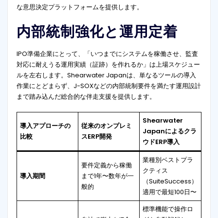
な意思決定プラットフォームを提供します。
内部統制強化と運用定着
IPO準備企業にとって、「いつまでにシステムを稼働させ、監査
対応に耐えうる運用実績（証跡）を作れるか」は上場スケジュー
ルを左右します。Shearwater Japanは、単なるツールの導入
作業にとどまらず、J-SOXなどの内部統制要件を満たす運用設計
まで踏み込んだ総合的な伴走支援を提供します。
Shearwater
導入アプローチの
従来のオンプレミ
Japanによるクラ
比較
スERP開発
ウドERP導入
業種別ベストプラ
要件定義から稼働
クティス
導入期間
まで1年〜数年が一
（SuiteSuccess）
般的
適用で最短100日〜
標準機能で操作ロ