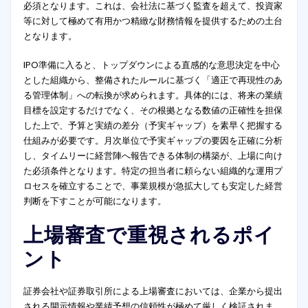
必須となります
。これは、会社法に基づく監査を超えて、投資家
等に対して極めて有用かつ精緻な財務情報を提供するための土台
となります
。
IPO準備に入ると、トップダウンによる直感的な意思決定を中心
とした組織から、整備されたルールに基づく「適正で再現性のあ
る管理体制」への転換が求められます。具体的には、将来の業績
目標を設定するだけでなく、その根拠となる数値の正確性を担保
した上で、予算と実績の差分（予実ギャップ）を素早く把握する
仕組みが必要です。月次単位で予実ギャップの要因を正確に分析
し、タイムリーに経営陣へ報告できる体制の構築が、上場に向け
た必須条件となります。特定の担当者に頼らない組織的な運用プ
ロセスを確立することで、事業規模が急拡大しても安定した経営
判断を下すことが可能になります。
上場審査で重視されるポイ
ント
証券会社や証券取引所による上場審査においては、企業から提出
される開示情報や業績予想の信頼性が極めて厳しく検証されま