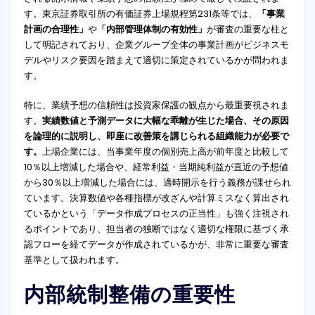
す。東京証券取引所の有価証券上場規程第231条等では、
「事業
計画の合理性」
や
「内部管理体制の有効性」
が審査の重要な柱と
して明記されており、企業グループ全体の事業計画がビジネスモ
デルやリスク要因を踏まえて適切に策定されているかが問われま
す。
特に、業績予想の信頼性は投資家保護の観点から最重要視されま
す。
実績数値と予測データに大幅な乖離が生じた場合、その原因
を論理的に説明し、即座に改善策を講じられる組織能力が必要で
す。
上場企業には、当事業年度の個別売上高が前年度と比較して
10％以上増減した場合や、経常利益・当期純利益が直近の予想値
から30％以上増減した場合には、適時開示を行う義務が課せられ
ています。決算数値や各種指標が改ざんや計算ミスなく算出され
ているかという「データ作成プロセスの正当性」も強く注視され
るポイントであり、担当者の独断ではなく適切な権限に基づく承
認フローを経てデータが作成されているかが、非常に重要な審査
基準として扱われます。
内部統制整備の重要性