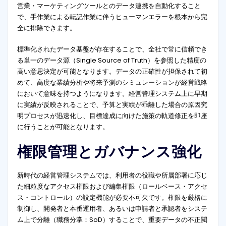
営業・マーケティングツールとのデータ連携を自動化すること
で、手作業による転記作業に伴うヒューマンエラーを根本から完
全に排除できます。
標準化されたデータ基盤が存在することで、全社で常に信頼でき
る単一のデータ源（Single Source of Truth）を参照した精度の
高い意思決定が可能となります。データの正確性が担保されて初
めて、高度な業績分析や将来予測のシミュレーションが経営戦略
において意味を持つようになります。経営管理システム上に早期
に実績が反映されることで、予算と実績が乖離した場合の原因究
明プロセスが迅速化し、目標達成に向けた施策の軌道修正を即座
に行うことが可能となります
。
権限管理とガバナンス強化
新時代の経営管理システムでは、利用者の役職や所属部署に応じ
た細粒度なアクセス権限および編集権限（ロールベース・アクセ
ス・コントロール）の設定機能が必要不可欠です。権限を厳格に
制御し、開発者と本番運用者、あるいは申請者と承認者をシステ
ム上で分離（職務分掌：SoD）することで、重要データの不正閲