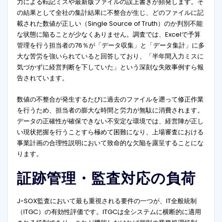
力による転記ミスや最新版ファイルの誤上書きが頻発します。そ
の結果として全社の集計結果に不整合が生じ、どのファイルに記
載された数値が正しい（Single Source of Truth）のか判別不能
な状態に陥ることが少なくありません。調査では、Excelで予算
管理を行う担当者の76％が「データ収集」と「データ集計」に多
大な苦労を強いられていると回答しており、「半年間入力ミスに
気づかずに経営判断を下していた」という深刻な失敗事例すら報
告されています
。
数値の不整合が発生するたびに過去のファイルを遡って修正作業
を行うため、担当者の膨大な時間と労力が無駄に消費されます。
データの正確性が確保できない不安定な環境では、経営陣が正し
い現状把握を行うことすら極めて困難になり、上場審査における
事業計画の合理性説明において致命的な欠陥を露呈することにな
ります。
証跡管理・監査対応の負荷
J-SOX監査において最も重視される要件の一つが、IT全般統制
（ITGC）の有効性評価です。ITGCは全システムに横断的に適用