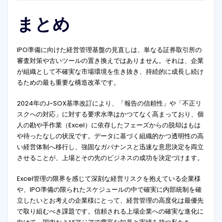
まとめ
IPO準備に向けた経営管理基盤の見直しは、単なる証券取引所の
審査対策や古いツールの置き換えではありません。それは、企業
が組織として不確実な市場環境を生き抜き、持続的に成長し続け
るための最も重要な構造改革です。
2024年のJ-SOX基準改訂により、「報告の信頼性」や「不正リ
スクへの対応」に対する要求水準はかつてなく高まっており、個
人の勘や手作業（Excel）に依存したフェーズからの脱却はもは
や待ったなしの状況です。データに基づく組織的かつ透明性の高
い経営体制へ移行し、強固なガバナンスと迅速な意思決定を両立
させることが、上場とその先のビジネスの成功を決定づけます。
Excel管理の限界を感じて深刻な経営リスクを抱えている企業様
や、IPO準備の限られたスケジュールの中で確実に内部統制を確
立したいとお考えの企業様にとって、経営管理の高度化は最優先
で取り組むべき課題です。信頼される上場企業への確実な進化に