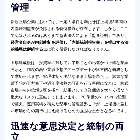
管理
新規上場企業においては、一定の条件を満たせば上場後3年間の
内部統制監査が免除される特例措置が存在します。しかし、ここ
で免除されるのはあくまで監査法人による「監査証明」であり、
経営者自身が内部統制を評価し「内部統制報告書」を提出する法
的義務は継続する
点に強く留意しなければなりません。
上場達成後は、投資家に対して四半期ごとの迅速かつ正確な業績
開示と、精度の高い業績予想のアップデートが恒常的な義務とし
て求められます。管理体制が脆弱なまま上場を果たし、頻繁な業
績予想の下方修正や過年度決算の訂正を行う事態になれば、株式
市場からの信頼失墜を招き、結果として企業価値を大きく損なう
重大なリスクに直結してしまいます。IPO準備のN-3〜N-2段階
で整え、運用実績を積んだ堅牢な管理基盤こそが、上場後の厳し
い市場からの期待に応え続けるための強固な土台となるのです
。
迅速な意思決定と統制の両
立