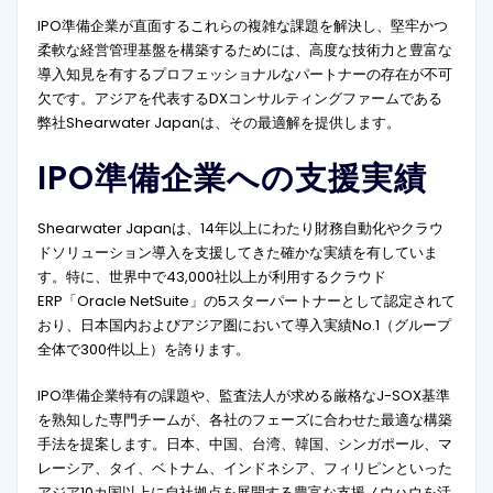
IPO準備企業が直面するこれらの複雑な課題を解決し、堅牢かつ
柔軟な経営管理基盤を構築するためには、高度な技術力と豊富な
導入知見を有するプロフェッショナルなパートナーの存在が不可
欠です。アジアを代表するDXコンサルティングファームである
弊社Shearwater Japanは、その最適解を提供します。
IPO準備企業への支援実績
Shearwater Japanは、14年以上にわたり財務自動化やクラウ
ドソリューション導入を支援してきた確かな実績を有していま
す。特に、世界中で43,000社以上が利用するクラウド
ERP「Oracle NetSuite」の5スターパートナーとして認定されて
おり、日本国内およびアジア圏において導入実績No.1（グループ
全体で300件以上）を誇ります。
IPO準備企業特有の課題や、監査法人が求める厳格なJ-SOX基準
を熟知した専門チームが、各社のフェーズに合わせた最適な構築
手法を提案します。日本、中国、台湾、韓国、シンガポール、マ
レーシア、タイ、ベトナム、インドネシア、フィリピンといった
アジア10カ国以上に自社拠点を展開する豊富な支援ノウハウを活