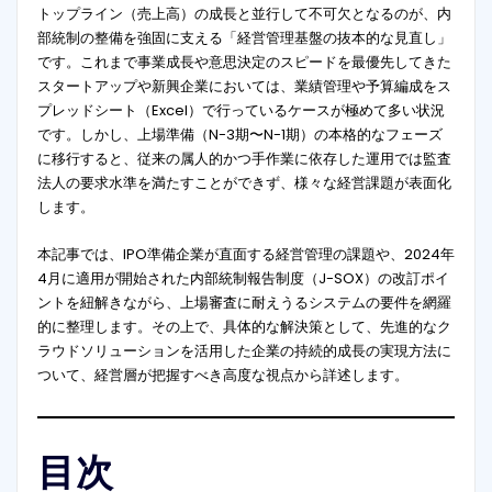
トップライン（売上高）の成長と並行して不可欠となるのが、内
部統制の整備を強固に支える「経営管理基盤の抜本的な見直し」
です。これまで事業成長や意思決定のスピードを最優先してきた
スタートアップや新興企業においては、業績管理や予算編成をス
プレッドシート（Excel）で行っているケースが極めて多い状況
です。しかし、上場準備（N-3期〜N-1期）の本格的なフェーズ
に移行すると、従来の属人的かつ手作業に依存した運用では監査
法人の要求水準を満たすことができず、様々な経営課題が表面化
します。
本記事では、IPO準備企業が直面する経営管理の課題や、2024年
4月に適用が開始された内部統制報告制度（J-SOX）の改訂ポイ
ントを紐解きながら、上場審査に耐えうるシステムの要件を網羅
的に整理します。その上で、具体的な解決策として、先進的なク
ラウドソリューションを活用した企業の持続的成長の実現方法に
ついて、経営層が把握すべき高度な視点から詳述します。
目次