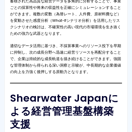
蓄積された高品質な経営データを多角的に分析することで、事業
ごとの採算性や将来の収益性を正確にシミュレーションすること
ができます。複数の変数（為替レート、人件費、原材料費など）
を変動させた感度分析（What-Ifシナリオ分析）を活用したリス
クシナリオの検討は、不確実性の高い現代の市場環境を生き抜く
ための強力な武器となります。
適切なデータ活用に基づき、不採算事業へのリソース投下を早期
に抑制し、次の成長分野へ迅速に経営リソースを再配分すること
で、企業は持続的な成長軌道を描き続けることができます。強固
な管理体制から得られる深い洞察と示唆が、中長期的な企業価値
の向上を力強く後押しする原動力となります。
Shearwater Japanに
よる経営管理基盤構築
支援