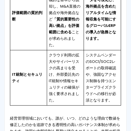
却し、M&A直後の
海外拠点を含めた
評価範囲の質的判
拠点や海外拠点な
リアルタイムな情
断
ど
「質的重要性の
報収集を可能にす
高い拠点」を評価
るグローバルERP
範囲に含める
こと
の導入が急務とな
が求められまし
ります。
た。
クラウド利用の拡
システムベンダー
大やサイバーリス
のSOC1/SOC2レ
クの高まりを受
ポートの取得確認
IT統制とセキュリ
け、外部委託先の
や、強固なアクセ
ティ
IT統制や情報セキ
ス制御を持つエン
ュリティの確保が
タープライズクラ
強く要求されまし
ウドへの移行が必
た
。
須となります。
経営管理領域においても、誰が、いつ、どのような理由で数値を
修正したのかを追跡できる透明性の高いガバナンス体制が求めら