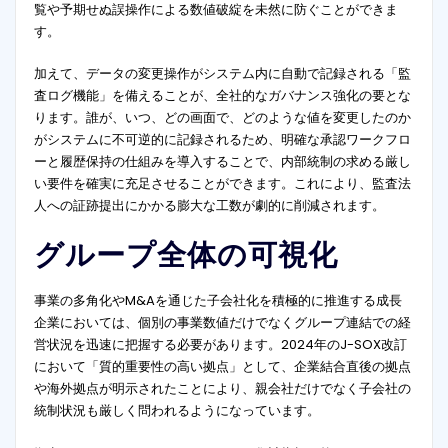
覧や予期せぬ誤操作による数値破綻を未然に防ぐことができま
す。
加えて、データの変更操作がシステム内に自動で記録される「監
査ログ機能」を備えることが、全社的なガバナンス強化の要とな
ります。誰が、いつ、どの画面で、どのような値を変更したのか
がシステムに不可逆的に記録されるため、明確な承認ワークフロ
ーと履歴保持の仕組みを導入することで、内部統制の求める厳し
い要件を確実に充足させることができます。これにより、監査法
人への証跡提出にかかる膨大な工数が劇的に削減されます。
グループ全体の可視化
事業の多角化やM&Aを通じた子会社化を積極的に推進する成長
企業においては、個別の事業数値だけでなくグループ連結での経
営状況を迅速に把握する必要があります。2024年のJ-SOX改訂
において「質的重要性の高い拠点」として、企業結合直後の拠点
や海外拠点が明示されたことにより、親会社だけでなく子会社の
統制状況も厳しく問われるようになっています
。