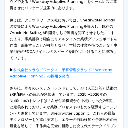
ウドである「Workday Adaptive Planning」をシームレスに連
携させたパッケージ提案力にあります
。
例えば、クラウドワークス社においては、Shearwater Japan
の支援によりWorkday Adaptive Planningを導入し、既存の
Oracle NetSuiteとAPI開発なしで連携を完了させました
。これ
により、事業部側で独自にリアルタイムの業績ダッシュボードを
作成・編集することが可能となり、本社の作業を待つことなく事
業部内のPDCAサイクルのスピードを劇的に上げることに成功し
ています
。
▶
株式会社クラウドワークス、予算管理クラウド「Workday
Adaptive Planning」の採用を発表
さらに、昨今のシステムトレンドとして、AI（人工知能）技術の
ERP/EPMへの統合が急加速しています。2025〜2026年の
NetSuiteのトレンドは「AIが付加機能から中核になった2年間」
と定義されており、AIが業務プロセスそのものを駆動するエンジ
ンへと進化しています
。Shearwater Japanは、これらの最新
テクノロジーを的確に実装し、エラーの自動検知や予測分析の高
度化を通じて、手作業を完全に排除した次世代のデータドリブン