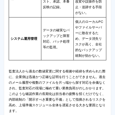
スト、承認、本番
改変や誤操作を防
反映の記録
。
止・追跡する手段
がない。
個人のローカルPC
やファイルサーバ
データの確実なバ
ーに散在するた
ックアップと障害
システム運用管理
め、データ消失リ
対応、バッチ処理
スクが高く、全社
等の監視
。
的なバックアップ
統制が効かない。
監査法人から過去の数値変更に関する根拠や経緯を求められた際
に、企業側は迅速かつ正確な証明を行うことができません。過去
のメール履歴や複数のファイルを片っ端から探す対応を余儀なく
され、監査対応の現場に極めて重い業務負荷がのしかかります。
このような確認作業の長期化は担当者の疲弊を招くだけでなく、
内部統制の「開示すべき重要な不備」として指摘されるリスクを
高め、上場準備スケジュール全体を遅延させる大きな要因となり
ます。