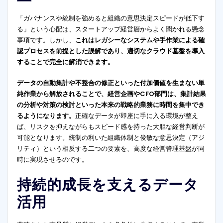
「ガバナンスや統制を強めると組織の意思決定スピードが低下す
る」という心配は、スタートアップ経営層からよく聞かれる懸念
事項です。しかし、
これはレガシーなシステムや手作業による確
認プロセスを前提とした誤解であり、適切なクラウド基盤を導入
することで完全に解消できます。
データの自動集計や不整合の修正といった付加価値を生まない単
純作業から解放されることで、経営企画やCFO部門は、集計結果
の分析や対策の検討といった本来の戦略的業務に時間を集中でき
るようになります。
正確なデータが即座に手に入る環境が整え
ば、リスクを抑えながらもスピード感を持った大胆な経営判断が
可能となります。統制の利いた組織体制と俊敏な意思決定（アジ
リティ）という相反する二つの要素を、高度な経営管理基盤が同
時に実現させるのです。
持続的成長を支えるデータ
活用