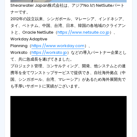
Shearwater Japan株式会社は、アジアNo.1の NetSuiteパート
ナーです。
2012年の設立以来、シンガポール、マレーシア、インドネシア、
タイ、ベトナム、中国、台湾、日本、韓国の各地域のクライアン
トと、Oracle NetSuite（
https://www.netsuite.co.jp
）、
Workday Adaptive
Planning（
https://www.workday.com
）、
Workato（
https://workato.jp
）などの導入パートナー企業とし
て、共に急成長を遂げてきました。
プロジェクト管理、コンサルティング、開発、他システムとの連
携等を全てワンストップサービスで提供でき、自社海外拠点（中
国、シンガポール、台湾、マレーシア）があるため海外展開先で
も手厚いサポートに実績がございます。