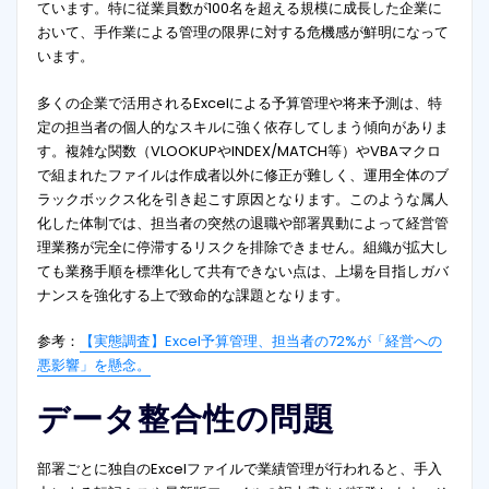
ています。特に従業員数が100名を超える規模に成長した企業に
おいて、手作業による管理の限界に対する危機感が鮮明になって
います。
多くの企業で活用されるExcelによる予算管理や将来予測は、特
定の担当者の個人的なスキルに強く依存してしまう傾向がありま
す。複雑な関数（VLOOKUPやINDEX/MATCH等）やVBAマクロ
で組まれたファイルは作成者以外に修正が難しく、運用全体のブ
ラックボックス化を引き起こす原因となります。このような属人
化した体制では、担当者の突然の退職や部署異動によって経営管
理業務が完全に停滞するリスクを排除できません。組織が拡大し
ても業務手順を標準化して共有できない点は、上場を目指しガバ
ナンスを強化する上で致命的な課題となります。
参考：
【実態調査】Excel予算管理、担当者の72%が「経営への
悪影響」を懸念。
データ整合性の問題
部署ごとに独自のExcelファイルで業績管理が行われると、手入