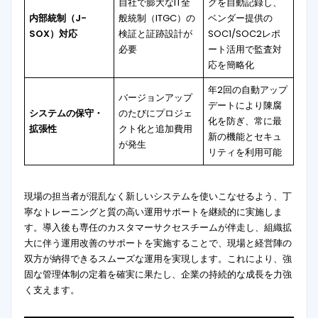
自社で膨大なIT全
グを自動記録し、
内部統制（J-
般統制（ITGC）の
ベンダー提供の
SOX）対応
検証と証跡設計が
SOC1/SOC2レポ
必要
ート活用で監査対
応を簡略化
年2回の自動アップ
バージョンアップ
デートにより陳腐
システムの保守・
のたびにプロジェ
化を防ぎ、常に最
拡張性
クト化と追加費用
新の機能とセキュ
が発生
リティを利用可能
現場の担当者が混乱なく新しいシステムを使いこなせるよう、丁
寧なトレーニングと質の高い運用サポートを継続的に実施しま
す
。導入後も専任のカスタマーサクセスチームが伴走し、組織拡
大に伴う運用改善のサポートを実施することで
、現場と経営陣の
双方が納得できるスムーズな運用を実現します。これにより、強
固な管理体制の定着を確実に果たし、企業の持続的な成長を力強
く支えます。