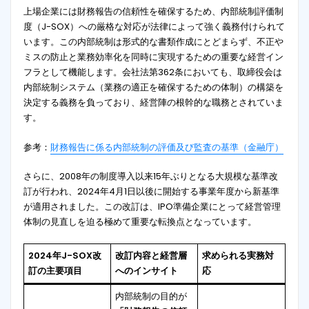
上場企業には財務報告の信頼性を確保するため、内部統制評価制
度（J-SOX）への厳格な対応が法律によって強く義務付けられて
います。この内部統制は形式的な書類作成にとどまらず、不正や
ミスの防止と業務効率化を同時に実現するための重要な経営イン
フラとして機能します。会社法第362条においても、取締役会は
内部統制システム（業務の適正を確保するための体制）の構築を
決定する義務を負っており、経営陣の根幹的な職務とされていま
す。
参考：
財務報告に係る内部統制の評価及び監査の基準（金融庁）
さらに、2008年の制度導入以来15年ぶりとなる大規模な基準改
訂が行われ、2024年4月1日以後に開始する事業年度から新基準
が適用されました
。この改訂は、IPO準備企業にとって経営管理
体制の見直しを迫る極めて重要な転換点となっています。
2024年J-SOX改
改訂内容と経営層
求められる実務対
訂の主要項目
へのインサイト
応
内部統制の目的が