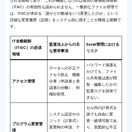
される統制であり、これが機能しなければ個別の業務処理統制
（ITAC）の有効性も認められません
。一般的なファイル管理で
は、ITGCが求める「誰がどの数値をいつ変更したのか」という
詳細な変更履歴（証跡）をシステム的に残すことが構造上困難で
す。
IT全般統制
監査法人からの主
Excel管理における
（ITGC）の必須
な要求事項
リスク
領域
パスワード保護を
データへの不正ア
かけても、ファイ
クセス防止、職務
ル共有後は誰が閲
アクセス管理
分掌（申請者と承
覧・編集したかの
認者の分離）、特
監査ログを担保で
権ID管理
。
きない。
セル内の計算式を
システム設定やロ
誰でも自由に変
ジック（計算式）
更・破壊可能であ
プログラム変更管
変更時の申請、テ
り、意図的な不正
理