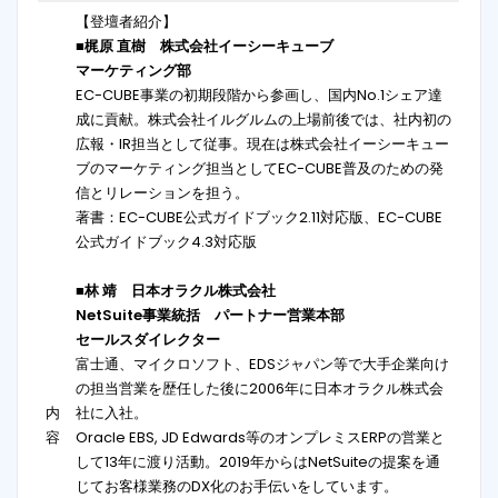
【登壇者紹介】
■梶原 直樹 株式会社イーシーキューブ
マーケティング部
EC-CUBE事業の初期段階から参画し、国内No.1シェア達
成に貢献。株式会社イルグルムの上場前後では、社内初の
広報・IR担当として従事。現在は株式会社イーシーキュー
ブのマーケティング担当としてEC-CUBE普及のための発
信とリレーションを担う。
著書：EC-CUBE公式ガイドブック2.11対応版、EC-CUBE
公式ガイドブック4.3対応版
■林 靖 日本オラクル株式会社
NetSuite事業統括 パートナー営業本部
セールスダイレクター
富士通、マイクロソフト、EDSジャパン等で大手企業向け
の担当営業を歴任した後に2006年に日本オラクル株式会
内
社に入社。
容
Oracle EBS, JD Edwards等のオンプレミスERPの営業と
して13年に渡り活動。2019年からはNetSuiteの提案を通
じてお客様業務のDX化のお手伝いをしています。