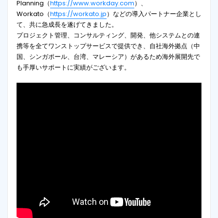
Planning（
https://www.workday.com
）、
Workato（
https://workato.jp
）などの導入パートナー企業とし
て、共に急成長を遂げてきました。
プロジェクト管理、コンサルティング、開発、他システムとの連
携等を全てワンストップサービスで提供でき、自社海外拠点（中
国、シンガポール、台湾、マレーシア）があるため海外展開先で
も手厚いサポートに実績がございます。