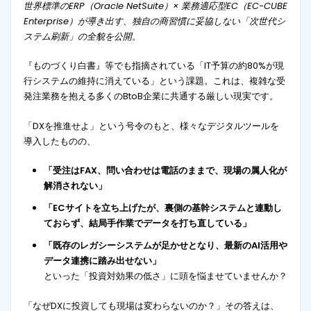
世界標準のERP（Oracle NetSuite）× 業務適応型EC（EC-CUBE
Enterprise）が導き出す、独自の商習慣に妥協しない「次世代シ
ステム刷新」の全貌を公開。
『ものづくり白書』等でも指摘されている「IT予算の約80%が現
行システムの維持に消えている」という課題。これは、複雑な受
発注業務を抱える多くのBtoB企業に共通する厳しい現実です。
「DXを推進せよ」という号令のもと、様々なデジタルツールを
導入したものの、
「受注はFAX、問い合わせは電話のままで、現場の属人化が
解消されない」
「ECサイトを立ち上げたが、裏側の基幹システムと連動し
ておらず、結局手作業でデータを打ち直している」
「既存のレガシーシステムが足かせとなり、最新のAI活用や
データ連携に踏み出せない」
といった「投資対効果の低さ」に頭を悩ませていませんか？
「なぜDXに投資しても現場は変わらないのか？」その答えは、