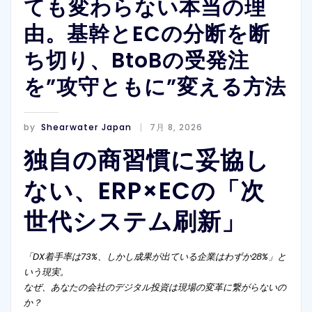
ても変わらない本当の理
由。基幹とECの分断を断
ち切り、BtoBの受発注
を”攻守ともに”変える方法
by
Shearwater Japan
7月 8, 2026
独自の商習慣に妥協し
ない、ERP×ECの「次
世代システム刷新」
「DX着手率は73%、しかし成果が出ている企業はわずか28%」と
いう現実。
なぜ、あなたの会社のデジタル投資は現場の変革に繋がらないの
か？