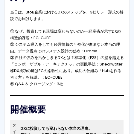
当日は、BtoB企業におけるDXのステップを、3社リレー形式の解
説でお届けします。
① なぜ、投資しても現場は変わらないのか—経産省が示すDXの
構造的課題：EC-CUBE
② システム導入をしても経営情報の可視化が進まない本当の理
由。データ視点でのシステム設計の勧め：Oracle
③ 自社の強みを活かしきるDXとは？標準化（F2S）の壁を越える
「コンポーザブル・アーキテクチャ」の実践手法：Shearwater
④DX成功の鍵はECの柔軟性にあり。成功の仕組み「Hubを作る
考え方」を解説。：EC-CUBE
⑤ Q&A ＆ クロージング：3社
開催概要
タ
DXに投資しても変わらない本当の理由。
イ