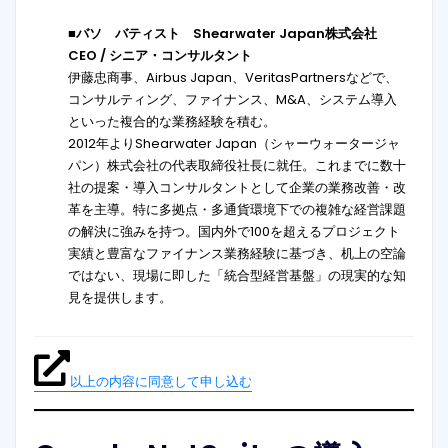
■バソ バティスト Shearwater Japan株式会社
CEO / シニア・コンサルタント
伊藤忠商事、Airbus Japan、VeritasPartnersなどで、
コンサルティング、ファイナンス、M&A、システム導入
といった複合的な業務経験を積む。
2012年よりShearwater Japan（シャーウォータージャ
パン）株式会社の代表取締役社長に就任。これまでに数十
社の提案・導入コンサルタントとして企業の業務改善・改
革を主導。特に多拠点・多通貨環境下での複雑な経営課題
の解決に強みを持つ。国内外で100を超えるプロジェクト
実績と豊富なファイナンス業務経験に基づき、机上の空論
ではない、現場に即した「統合型経営基盤」の現実的な知
見を提供します。
以上の内容に同意して申し込む