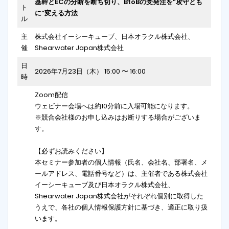
基幹とECの分断を断ち切り、BtoBの受発注を”攻守とも
ト
に”変える方法
ル
主
株式会社イーシーキューブ、日本オラクル株式会社、
催
Shearwater Japan株式会社
日
2026年7月23日（木） 15:00 〜 16:00
時
Zoom配信
ウェビナー会場へは約10分前に入場可能になります。
※競合会社様のお申し込みはお断りする場合がございま
す。
【必ずお読みください】
本セミナー参加者の個人情報（氏名、会社名、部署名、メ
ールアドレス、電話番号など）は、主催者である株式会社
イーシーキューブ及び日本オラクル株式会社、
Shearwater Japan株式会社がそれぞれ個別に取得した
うえで、各社の個人情報保護方針に基づき、適正に取り扱
います。