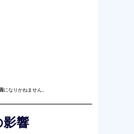
因
になりかねません。
の影響