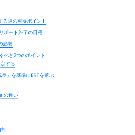
行する際の重要ポイント
 6 のサポート終了の日程
の影響
るべき2つのポイント
決定する
成長」を基準にERPを選ぶ
ite の違い
由