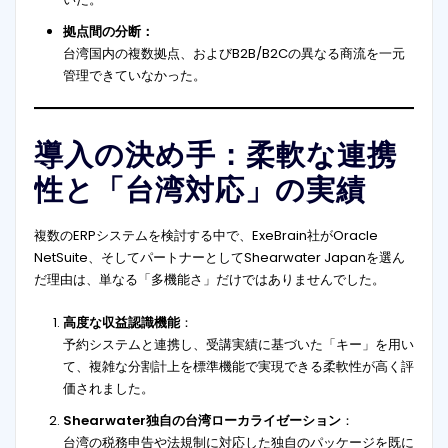
拠点間の分断：
台湾国内の複数拠点、およびB2B/B2Cの異なる商流を一元
管理できていなかった。
導入の決め手：柔軟な連携
性と「台湾対応」の実績
複数のERPシステムを検討する中で、ExeBrain社がOracle
NetSuite、そしてパートナーとしてShearwater Japanを選ん
だ理由は、単なる「多機能さ」だけではありませんでした。
高度な収益認識機能
：
予約システムと連携し、受講実績に基づいた「キー」を用い
て、複雑な分割計上を標準機能で実現できる柔軟性が高く評
価されました。
Shearwater独自の台湾ローカライゼーション
：
台湾の税務申告や法規制に対応した独自のパッケージを既に