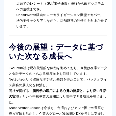
店頭でのレシート（GUI/電子発票）発行から政府システム
への連携までを、
Shearwater独自のローカライゼーション機能でカバー。
法的要件をクリアしながら、店舗運営の利便性を向上させて
います。
今後の展望：データに基づ
いた次なる成長へ
ExeBrain社は現在段階的な稼働を進めており、今後は在庫データ
と会計データのさらなる精度向上を目指しています。
NetSuiteという強固なデジタル基盤を得たことで、バックオフィ
ス業務の属人化を解消し、
同社が掲げる
「脳科学の応用による心身の健康と、より良い生活
の実現」
という中核事業の展開により集中できる環境を整えまし
た。
Shearwater Japanは今後も、台湾およびアジア圏での豊富な
導入実績を活かし、企業のグローバル展開とDXを強力に支援し