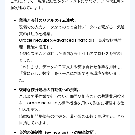
これによって「現場と経営をダイレクトにつなぐ」以下の運用を
順次進めています。
業務と会計のリアルタイム連携
：
現場での入力データがそのまま会計データへと繋がる一気通
貫の仕組みを構築。
Oracle NetSuiteのAdvanced Financials（高度な財務管
理）機能を活用し、
予約システムと連動した適切な売上計上のプロセスを実現し
ました。
これにより、データの二重入力や突き合わせ作業を排除し、
「常に正しい数字」をベースに判断できる環境が整いまし
た。
複雑な按分処理の自動化への挑戦
：
これまで手作業で行っていた部門や拠点ごとの共通費用按分
を、Oracle NetSuiteの標準機能を用いて動的に処理する仕
組みを実装。
精緻な部門別損益の把握を、最小限の工数で実現することを
目指しています。
台湾の法制度（e-Invoice）への完全対応
：