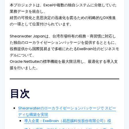
本プロジェクトは、Excelや複数の独自システムに分散していた
業務データを統合し、
経営の可視化と意思決定の迅速化を図るための戦略的なDX推進
の一環として位置付けられています。
Shearwater Japanは、台湾市場特有の税務・商習慣に対応し
た独自のローカライゼーションパッケージを提供するとともに、
役務提供から国際貿易まで多岐にわたるExeBrain社のビジネスモ
デルについて、
Oracle NetSuiteの標準機能を最大限活用し、最適化する導入支
援を行いました。
目次
Shearwaterのローカライゼーションパッケージで スピー
ディな構築を実現
導入企業：ExeBrain（易思腦科技股份有限公司）様