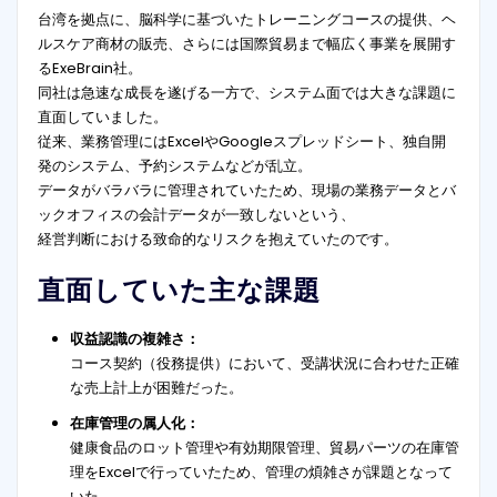
台湾を拠点に、脳科学に基づいたトレーニングコースの提供、ヘ
ルスケア商材の販売、さらには国際貿易まで幅広く事業を展開す
るExeBrain社。
同社は急速な成長を遂げる一方で、システム面では大きな課題に
直面していました。
従来、業務管理にはExcelやGoogleスプレッドシート、独自開
発のシステム、予約システムなどが乱立。
データがバラバラに管理されていたため、現場の業務データとバ
ックオフィスの会計データが一致しないという、
経営判断における致命的なリスクを抱えていたのです。
直面していた主な課題
収益認識の複雑さ：
コース契約（役務提供）において、受講状況に合わせた正確
な売上計上が困難だった。
在庫管理の属人化：
健康食品のロット管理や有効期限管理、貿易パーツの在庫管
理をExcelで行っていたため、管理の煩雑さが課題となって
いた。