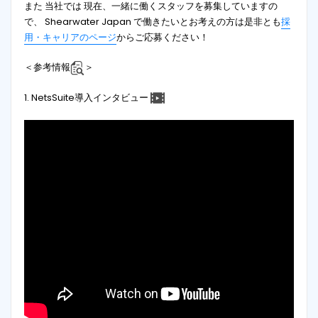
また 当社では 現在、一緒に働くスタッフを募集していますの
で、 Shearwater Japan で働きたいとお考えの方は是非とも
採
用・キャリアのページ
からご応募ください！
＜参考情報
＞
1. NetsSuite導入インタビュー