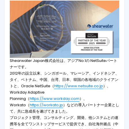
Shearwater Japan株式会社は、アジアNo.1の NetSuiteパート
ナーです。
2012年の設立以来、シンガポール、マレーシア、インドネシア、
タイ、ベトナム、中国、台湾、日本、韓国の各地域のクライアン
トと、Oracle NetSuite（
https://www.netsuite.co.jp
）、
Workday Adaptive
Planning（
https://www.workday.com
）、
Workato（
https://workato.jp
）などの導入パートナー企業とし
て、共に急成長を遂げてきました。
プロジェクト管理、コンサルティング、開発、他システムとの連
携等を全てワンストップサービスで提供でき、自社海外拠点（中