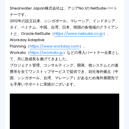
Shearwater Japan株式会社は、アジアNo.1の NetSuiteパート
ナーです。
2012年の設立以来、シンガポール、マレーシア、インドネシア、
タイ、ベトナム、中国、台湾、日本、韓国の各地域のクライアン
トと、Oracle NetSuite（
https://www.netsuite.co.jp
）、
Workday Adaptive
Planning（
https://www.workday.com
）、
Workato（
https://workato.jp
）などの導入パートナー企業とし
て、共に急成長を遂げてきました。
プロジェクト管理、コンサルティング、開発、他システムとの連
携等を全てワンストップサービスで提供でき、自社海外拠点（中
国、シンガポール、台湾、マレーシア）があるため海外展開先で
も手厚いサポートに実績がございます。